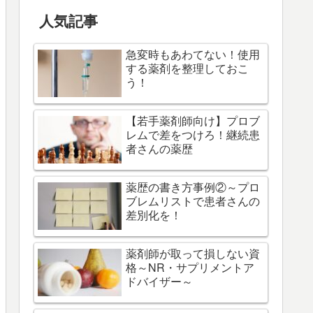
人気記事
急変時もあわてない！使用
する薬剤を整理しておこ
う！
【若手薬剤師向け】プロブ
レムで差をつけろ！継続患
者さんの薬歴
薬歴の書き方事例②～プロ
ブレムリストで患者さんの
差別化を！
薬剤師が取って損しない資
格～NR・サプリメントア
ドバイザー～